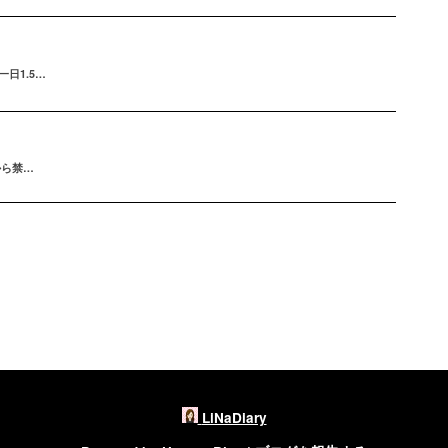
一日1.5…
から禁…
LiNaDiary