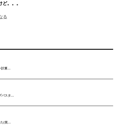
いけど。。。
なる
ー計算…
ープパスタ…
た(笑…