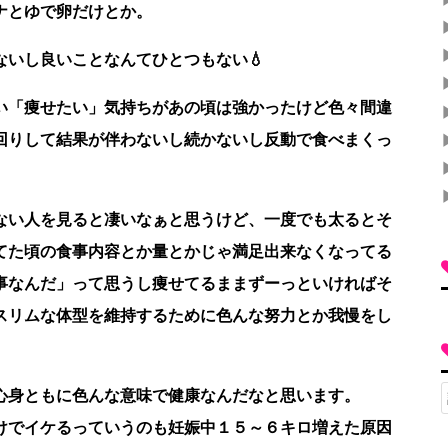
ナとゆで卵だけとか。
いし良いことなんてひとつもない💧
い「痩せたい」気持ちがあの頃は強かったけど色々間違
回りして結果が伴わないし続かないし反動で食べまくっ
ない人を見ると凄いなぁと思うけど、一度でも太るとそ
てた頃の食事内容とか量とかじゃ満足出来なくなってる
事なんだ」って思うし痩せてるままずーっといければそ
スリムな体型を維持するために色んな努力とか我慢をし
心身ともに色んな意味で健康なんだなと思います。
けでイケるっていうのも妊娠中１５～６キロ増えた原因