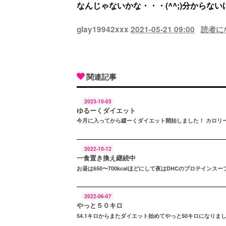
なんじゃないかな・・・(^^;)分からな
glay19942xxx
2021-05-21 09:00
読者に
関連記事
2023-10-03
ゆるーくダイエット
今月に入ってから緩ーくダイエット開始しました！ カロリ
2022-10-12
一食置き換え継続中
お昼は650〜700kcalほどにして夜はDHCのプロテインス
2022-06-07
やっと５０キロ
54.1キロからまたダイエット始めてやっと50キロになりまし